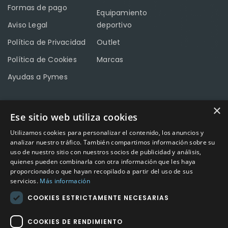
Formas de pago
Equipamiento
Aviso Legal
deportivo
Política de Privacidad
Outlet
Política de Cookies
Marcas
Ayudas a Pymes
×
Ese sitio web utiliza cookies
CONTACTO
Utilizamos cookies para personalizar el contenido, los anuncios y
Calle Méndez Núñez nº3 – Fuente Palmera 14120 Córdoba
analizar nuestro tráfico. También compartimos información sobre su
uso de nuestro sitio con nuestros socios de publicidad y análisis,
Teléfono
957 04 96 57
quienes pueden combinarla con otra información que les haya
proporcionado o que hayan recopilado a partir del uso de sus
Email
info@factory-sport.es
servicios.
Más información
COOKIES ESTRICTAMENTE NECESARIAS
HORARIO COMERCIAL
Lunes a viernes
COOKIES DE RENDIMIENTO