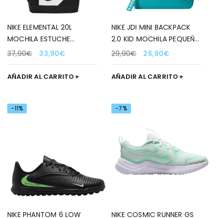
NIKE ELEMENTAL 20L
NIKE JDI MINI BACKPACK
MOCHILA ESTUCHE
2.0 KID MOCHILA PEQUEÑA
NEGRO/BLANCO/ROJO
VERDE/BLANCO 367
37,90
€
33,90
€
29,90
€
26,90
€
AÑADIR AL CARRITO
AÑADIR AL CARRITO
-11%
-7%
NIKE PHANTOM 6 LOW
NIKE COSMIC RUNNER GS