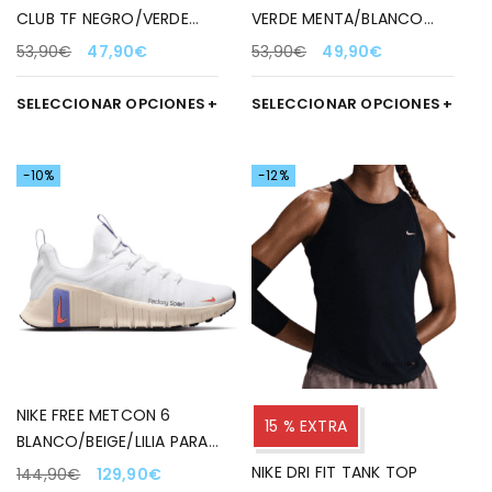
CLUB TF NEGRO/VERDE
VERDE MENTA/BLANCO
LIMA PARA NIÑOS
300 PARA MUJER
53,90
€
47,90
€
53,90
€
49,90
€
SELECCIONAR OPCIONES
SELECCIONAR OPCIONES
-10%
-12%
NIKE FREE METCON 6
15 % EXTRA
BLANCO/BEIGE/LILIA PARA
MUJER
NIKE DRI FIT TANK TOP
144,90
€
129,90
€