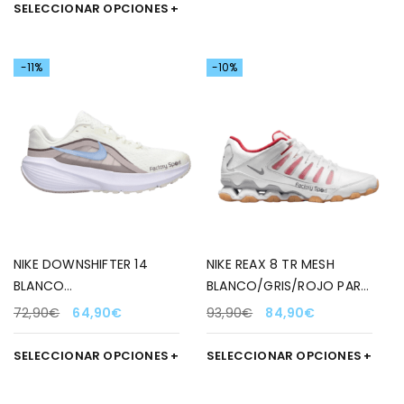
SELECCIONAR OPCIONES
-11%
-10%
NIKE DOWNSHIFTER 14
NIKE REAX 8 TR MESH
BLANCO
BLANCO/GRIS/ROJO PARA
ROTO/MARRON/AZUL
HOMBRE
72,90
€
64,90
€
93,90
€
84,90
€
PARA MUJER
SELECCIONAR OPCIONES
SELECCIONAR OPCIONES