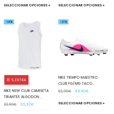
SELECCIONAR OPCIONES
SELECCIONAR OPCIONES
-14%
-21%
NIKE TIEMPO MAESTRO
15 % EXTRA
CLUB FG/MG TACO
BLANCO/AZUL/NEGRO
NIKE NSW CLUB CAMISETA
62,90
€
49,90
€
PARA NIÑOS
TIRANTES ALGODON
BLANCO PARA HOMBRE
SELECCIONAR OPCIONES
23,90
€
20,32
€