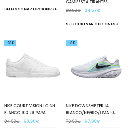
CAMISESTA TIRANTES
RUNNING NEGRO PARA
SELECCIONAR OPCIONES
28,90
€
24,57
€
MUJER
SELECCIONAR OPCIONES
-18%
-8%
NIKE COURT VISION LO NN
NIKE DOWNSHIFTER 14
BLANCO 100 26 PARA
BLANCO/NEGRO/LIMA 100
HOMBRE
PARA HOMBRE
84,90
€
69,90
€
73,90
€
67,90
€