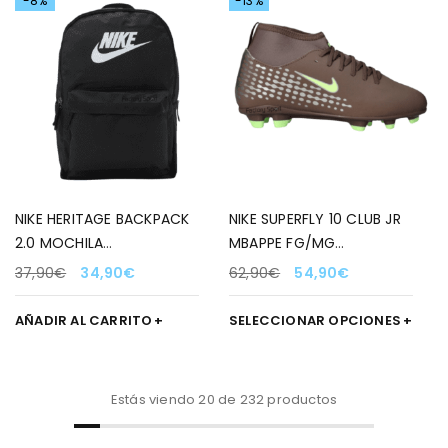
-8%
-13%
NIKE HERITAGE BACKPACK
NIKE SUPERFLY 10 CLUB JR
2.0 MOCHILA
MBAPPE FG/MG
NEGRO/BLANCO
MARRON/LIMA/PLATA 200
37,90
€
34,90
€
62,90
€
54,90
€
PARA NIÑO
AÑADIR AL CARRITO
SELECCIONAR OPCIONES
Estás viendo 20 de 232 productos