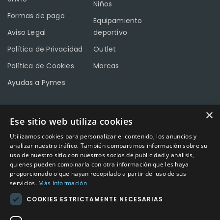
Niños
Formas de pago
Equipamiento
Aviso Legal
deportivo
Política de Privacidad
Outlet
Política de Cookies
Marcas
Ayudas a Pymes
×
Ese sitio web utiliza cookies
CONTACTO
Utilizamos cookies para personalizar el contenido, los anuncios y
Calle Méndez Núñez nº3 – Fuente Palmera 14120 Córdoba
analizar nuestro tráfico. También compartimos información sobre su
uso de nuestro sitio con nuestros socios de publicidad y análisis,
Teléfono
957 04 96 57
quienes pueden combinarla con otra información que les haya
proporcionado o que hayan recopilado a partir del uso de sus
Email
info@factory-sport.es
servicios.
Más información
COOKIES ESTRICTAMENTE NECESARIAS
HORARIO COMERCIAL
Lunes a viernes