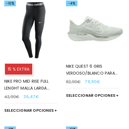
-10%
-4%
NIKE QUEST 6 GRIS
15 % EXTRA
VERDOSO/BLANCO PARA
HOMBRE
NIKE PRO MID RISE FULL
82,90
€
79,90
€
LENGHT MALLA LARGA
NEGRO/BLANCO PARA
SELECCIONAR OPCIONES
42,90
€
36,47
€
MUJER
SELECCIONAR OPCIONES