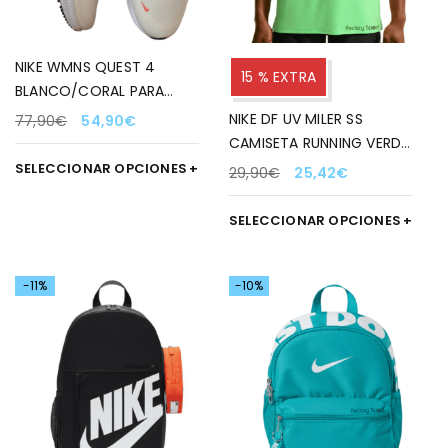
NIKE WMNS QUEST 4
15 % EXTRA
BLANCO/CORAL PARA
MUJER
NIKE DF UV MILER SS
77,90
€
54,90
€
CAMISETA RUNNING VERDE
FLUOR PARA HOMBRE
SELECCIONAR OPCIONES
29,90
€
25,42
€
SELECCIONAR OPCIONES
-11%
-10%