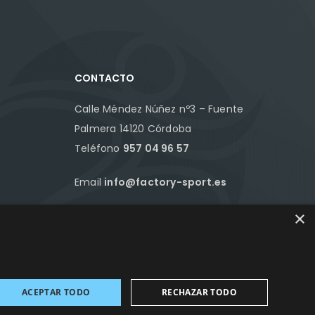
CONTACTO
Calle Méndez Núñez nº3 – Fuente
Palmera 14120 Córdoba
Teléfono
957 04 96 57
Email
info@factory-sport.es
×
HORARIO COMERCIAL
Lunes a viernes
10:00 a 14:00 / 18:00 a 21:00
ACEPTAR TODO
RECHAZAR TODO