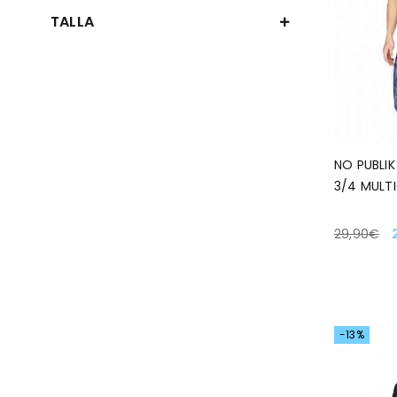
TALLA
NO PUBLI
3/4 MULT
29,90
€
SELECCIO
-13%