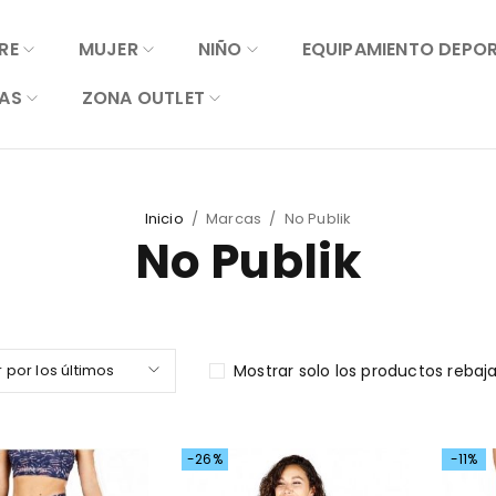
RE
MUJER
NIÑO
EQUIPAMIENTO DEPO
AS
ZONA OUTLET
Inicio
/
Marcas
/
No Publik
No Publik
 por los últimos
Mostrar solo los productos rebaj
-26%
-11%