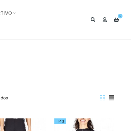
RTIVO
0
ados
-14%