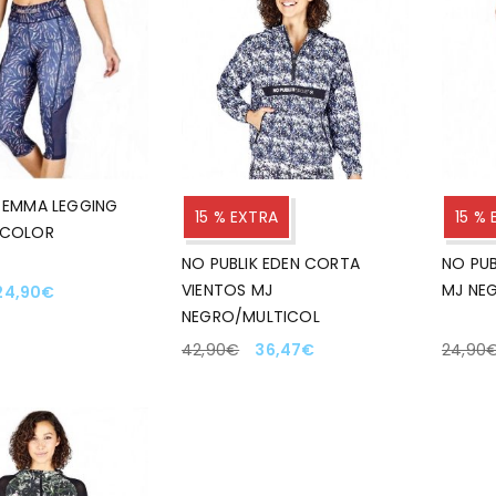
K EMMA LEGGING
15 % EXTRA
15 %
ICOLOR
NO PUBLIK EDEN CORTA
NO PUB
VIENTOS MJ
MJ NE
24,90
€
NEGRO/MULTICOL
NAR OPCIONES
42,90
€
36,47
€
24,90
SELECCIONAR OPCIONES
SELEC