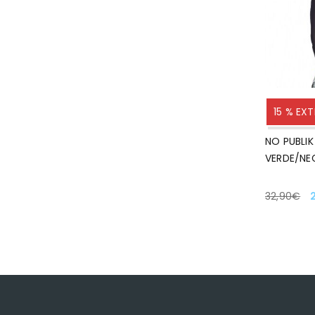
15 % EX
NO PUBLIK
VERDE/NE
32,90
€
SELECCIO