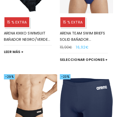
15 % EXTRA
15 % EXTRA
ARENA KIKKO SWIMSUIT
ARENA TEAM SWIM BRIEFS
BAÑADOR NEGRO/VERDE
SOLID BAÑADOR
AGUA PARA MUJER 508
MARINO/BLANCO PARA
19,90
€
16,92
€
LEER MÁS
HOMBRE 750
SELECCIONAR OPCIONES
-29%
-23%