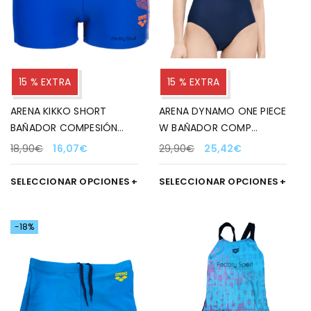
15 % EXTRA
15 % EXTRA
ARENA KIKKO SHORT
ARENA DYNAMO ONE PIECE
BAÑADOR COMPESIÓN
W BAÑADOR COMP
AZUL NEON/NARANJA PARA
MARINO 700 PARA MUJER
18,90
€
16,07
€
29,90
€
25,42
€
NIÑO
SELECCIONAR OPCIONES
SELECCIONAR OPCIONES
-18%