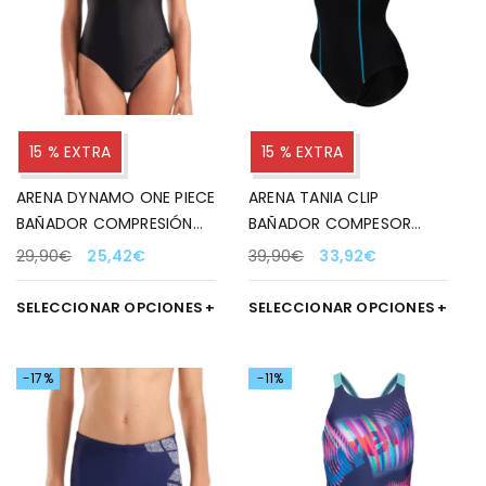
15 % EXTRA
15 % EXTRA
ARENA DYNAMO ONE PIECE
ARENA TANIA CLIP
BAÑADOR COMPRESIÓN
BAÑADOR COMPESOR
NEGRO PARA MUJER
NEGRO/TURQUESA 580
29,90
€
25,42
€
39,90
€
33,92
€
PARA MUJER
SELECCIONAR OPCIONES
SELECCIONAR OPCIONES
-17%
-11%