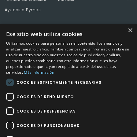
Ayudas a Pymes
×
Ese sitio web utiliza cookies
CONTACTO
Utilizamos cookies para personalizar el contenido, los anuncios y
Calle Méndez Núñez nº3 – Fuente Palmera 14120 Córdoba
analizar nuestro tráfico. También compartimos información sobre su
uso de nuestro sitio con nuestros socios de publicidad y análisis,
Teléfono
957 04 96 57
quienes pueden combinarla con otra información que les haya
proporcionado o que hayan recopilado a partir del uso de sus
Email
info@factory-sport.es
servicios.
Más información
COOKIES ESTRICTAMENTE NECESARIAS
HORARIO COMERCIAL
Lunes a viernes
COOKIES DE RENDIMIENTO
10:00 a 14:00 / 18:00 a 21:00
COOKIES DE PREFERENCIAS
COOKIES DE FUNCIONALIDAD