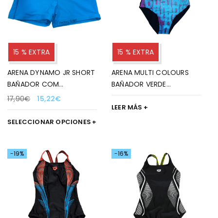
15 % EXTRA
15 % EXTRA
ARENA DYNAMO JR SHORT
ARENA MULTI COLOURS
BAÑADOR COM
BAÑADOR VERDE
TURQUESA/AMARILLO 802
AGUA/ROSA 509 PARA
17,90
€
15,22
€
PARA NIÑO
NIÑA
LEER MÁS
SELECCIONAR OPCIONES
-19%
-16%