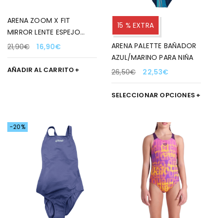
ARENA ZOOM X FIT
15 % EXTRA
MIRROR LENTE ESPEJO
COBRE/CORAL
ARENA PALETTE BAÑADOR
21,90
€
16,90
€
AZUL/MARINO PARA NIÑA
AÑADIR AL CARRITO
26,50
€
22,53
€
SELECCIONAR OPCIONES
-20%