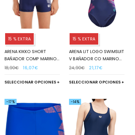
15 % EXTRA
15 % EXTRA
ARENA KIKKO SHORT
ARENA LIT LOGO SWIMSUIT
BAÑADOR COMP MARINO
V BAÑADOR CO MARINO
701 PARA NIÑOS
/MULCOLOR PARA NIÑA
18,90
€
16,07
€
24,90
€
21,17
€
SELECCIONAR OPCIONES
SELECCIONAR OPCIONES
-17%
-14%