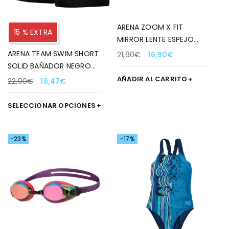
ARENA ZOOM X FIT
15 % EXTRA
MIRROR LENTE ESPEJO
TURQUESA/NEGRO
ARENA TEAM SWIM SHORT
21,90
€
16,90
€
SOLID BAÑADOR NEGRO
PARA HOMBRE 550
AÑADIR AL CARRITO
22,90
€
19,47
€
SELECCIONAR OPCIONES
-23%
-17%