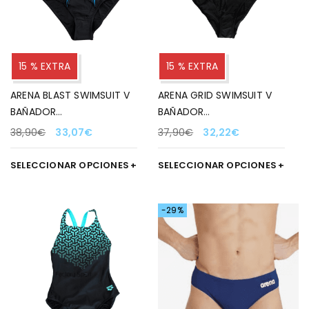
15 % EXTRA
15 % EXTRA
ARENA BLAST SWIMSUIT V
ARENA GRID SWIMSUIT V
BAÑADOR
BAÑADOR
NEGRO/CORAL/AZUL PARA
NEGRO/BLANCO/LIMA
38,90
€
33,07
€
37,90
€
32,22
€
MUJER 500
PARA MUJER 560
SELECCIONAR OPCIONES
SELECCIONAR OPCIONES
-29%