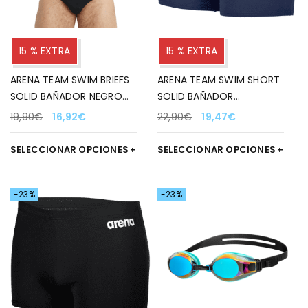
15 % EXTRA
15 % EXTRA
ARENA TEAM SWIM BRIEFS
ARENA TEAM SWIM SHORT
SOLID BAÑADOR NEGRO
SOLID BAÑADOR
PARA HOMBRE 550
MARINO/BLANCO PARA
19,90
€
16,92
€
22,90
€
19,47
€
HOMBRE 750
SELECCIONAR OPCIONES
SELECCIONAR OPCIONES
-23%
-23%