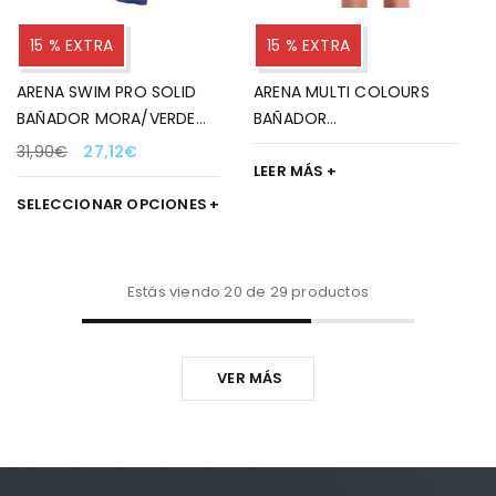
15 % EXTRA
15 % EXTRA
ARENA SWIM PRO SOLID
ARENA MULTI COLOURS
BAÑADOR MORA/VERDE
BAÑADOR
AGUA PARA MUJER
MORADO/AMARILLO PARA
31,90
€
27,12
€
NIÑA
LEER MÁS
SELECCIONAR OPCIONES
Estás viendo 20 de 29 productos
VER MÁS