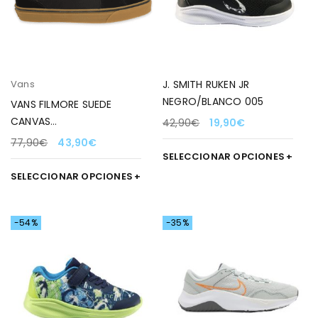
Vans
J. SMITH RUKEN JR
NEGRO/BLANCO 005
VANS FILMORE SUEDE
CANVAS
42,90
€
19,90
€
NEGRO/CARAMELO PARA
77,90
€
43,90
€
HOMBRE
SELECCIONAR OPCIONES
SELECCIONAR OPCIONES
-54%
-35%