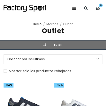
0
Inicio
/
Marcas
/
Outlet
Outlet
FILTROS
Ordenar por los últimos
Mostrar solo los productos rebajados
-34%
-37%