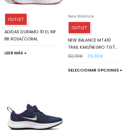
New Balance
OUTLET
OUTLET
ADIDAS DURAMO 10 EL INF
BB ROSA/CORAL
NEW BALANCE MT410
TRAIL KAKI/NEGRO TG7
LEER MÁS
PARA HOMBRE
82,90
€
39,90
€
SELECCIONAR OPCIONES