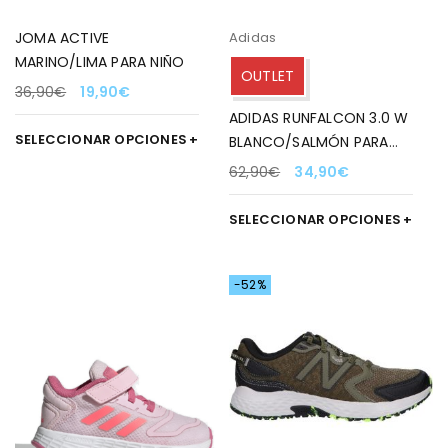
JOMA ACTIVE
Adidas
MARINO/LIMA PARA NIÑO
OUTLET
36,90
€
19,90
€
ADIDAS RUNFALCON 3.0 W
SELECCIONAR OPCIONES
BLANCO/SALMÓN PARA
MUJER
62,90
€
34,90
€
SELECCIONAR OPCIONES
-52%