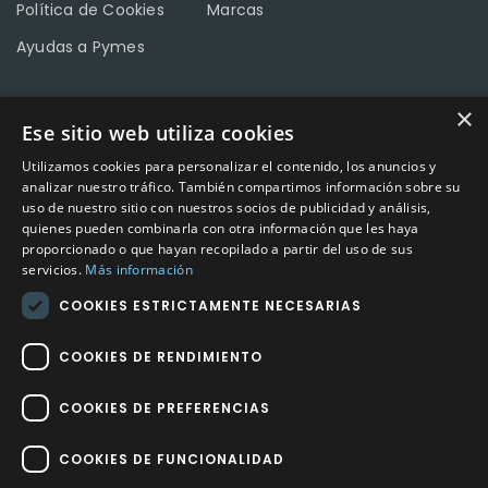
Política de Cookies
Marcas
Ayudas a Pymes
×
Ese sitio web utiliza cookies
CONTACTO
Utilizamos cookies para personalizar el contenido, los anuncios y
Calle Méndez Núñez nº3 – Fuente Palmera 14120 Córdoba
analizar nuestro tráfico. También compartimos información sobre su
uso de nuestro sitio con nuestros socios de publicidad y análisis,
Teléfono
957 04 96 57
quienes pueden combinarla con otra información que les haya
proporcionado o que hayan recopilado a partir del uso de sus
Email
info@factory-sport.es
servicios.
Más información
COOKIES ESTRICTAMENTE NECESARIAS
HORARIO COMERCIAL
Lunes a viernes
COOKIES DE RENDIMIENTO
10:00 a 14:00 / 18:00 a 21:00
COOKIES DE PREFERENCIAS
COOKIES DE FUNCIONALIDAD