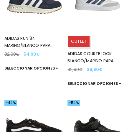
ADIDAS RUN 84
OUTLET
MARINO/BLANCO PARA
HOMBRE
ADIDAS COURTBLOCK
82,90
€
54,90
€
BLANCO/MARINO PARA
HOMBRE
SELECCIONAR OPCIONES
62,90
€
39,90
€
SELECCIONAR OPCIONES
-44%
-54%