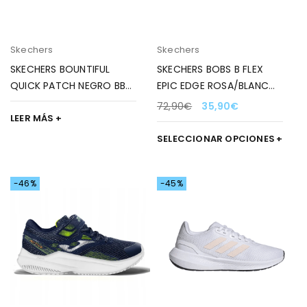
Skechers
Skechers
SKECHERS BOUNTIFUL
SKECHERS BOBS B FLEX
QUICK PATCH NEGRO BBK
EPIC EDGE ROSA/BLANCO
PARA MUJER
PARA MUJER
72,90
€
35,90
€
LEER MÁS
SELECCIONAR OPCIONES
-46%
-45%