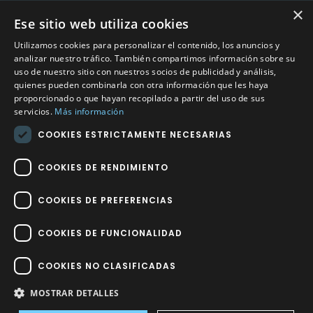
×
Ese sitio web utiliza cookies
CONTACTO
Utilizamos cookies para personalizar el contenido, los anuncios y
Calle Méndez Núñez nº3 – Fuente Palmera 14120 Córdoba
analizar nuestro tráfico. También compartimos información sobre su
uso de nuestro sitio con nuestros socios de publicidad y análisis,
Teléfono
957 04 96 57
quienes pueden combinarla con otra información que les haya
proporcionado o que hayan recopilado a partir del uso de sus
Email
info@factory-sport.es
servicios.
Más información
COOKIES ESTRICTAMENTE NECESARIAS
HORARIO COMERCIAL
Lunes a viernes
COOKIES DE RENDIMIENTO
10:00 a 14:00 / 18:00 a 21:00
COOKIES DE PREFERENCIAS
COOKIES DE FUNCIONALIDAD
COOKIES NO CLASIFICADAS
Factory Sport 2023
©
– Todos los derechos reservados | Hecho por
Impulsoh Performance Marketing
MOSTRAR DETALLES