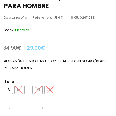
PARA HOMBRE
Referencia:
JE6414
SKU:
02611283
Deja tu reseña
Stock:
En stock
34,90
€
29,90
€
LA OFERTA TERMINA EN:
ADIDAS 3S FT SHO PANT CORTO ALGODON NEGRO/BLANCO
26 PARA HOMBRE
Talla
S
M
L
XL
2XL