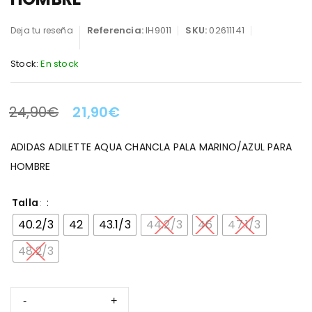
Referencia:
IH9011
SKU:
02611141
Deja tu reseña
Stock:
En stock
24,90
€
21,90
€
LA OFERTA TERMINA EN:
ADIDAS ADILETTE AQUA CHANCLA PALA MARINO/AZUL PARA
HOMBRE
Talla
40.2/3
42
43.1/3
44.2/3
46
47.1/3
48.2/3