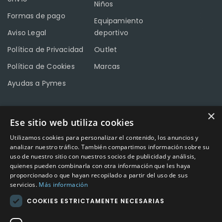
Niños
Formas de pago
Equipamiento
Aviso Legal
deportivo
Política de Privacidad
Outlet
Política de Cookies
Marcas
Ayudas a Pymes
×
Ese sitio web utiliza cookies
CONTACTO
Utilizamos cookies para personalizar el contenido, los anuncios y
Calle Méndez Núñez nº3 – Fuente Palmera 14120 Córdoba
analizar nuestro tráfico. También compartimos información sobre su
uso de nuestro sitio con nuestros socios de publicidad y análisis,
Teléfono
957 04 96 57
quienes pueden combinarla con otra información que les haya
proporcionado o que hayan recopilado a partir del uso de sus
Email
info@factory-sport.es
servicios.
Más información
COOKIES ESTRICTAMENTE NECESARIAS
HORARIO COMERCIAL
Lunes a viernes