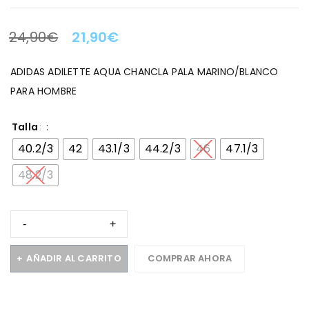
24,90
€
21,90
€
LA OFERTA TERMINA EN:
ADIDAS ADILETTE AQUA CHANCLA PALA MARINO/BLANCO
PARA HOMBRE
Talla
40.2/3
42
43.1/3
44.2/3
46
47.1/3
48.2/3
AÑADIR AL CARRITO
COMPRAR AHORA