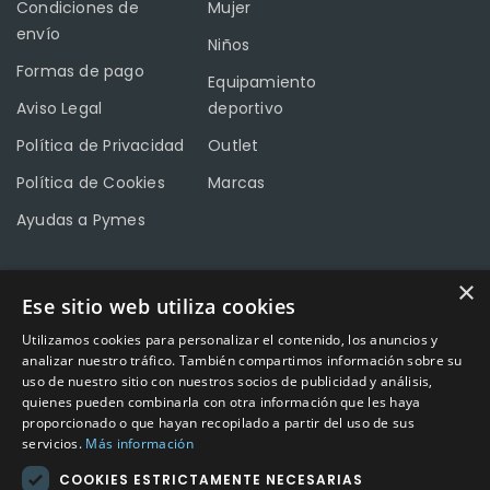
Condiciones de
Mujer
envío
Niños
Formas de pago
Equipamiento
Aviso Legal
deportivo
Política de Privacidad
Outlet
Política de Cookies
Marcas
Ayudas a Pymes
×
Ese sitio web utiliza cookies
CONTACTO
Utilizamos cookies para personalizar el contenido, los anuncios y
Calle Méndez Núñez nº3 – Fuente Palmera 14120 Córdoba
analizar nuestro tráfico. También compartimos información sobre su
uso de nuestro sitio con nuestros socios de publicidad y análisis,
Teléfono
957 04 96 57
quienes pueden combinarla con otra información que les haya
proporcionado o que hayan recopilado a partir del uso de sus
Email
info@factory-sport.es
servicios.
Más información
COOKIES ESTRICTAMENTE NECESARIAS