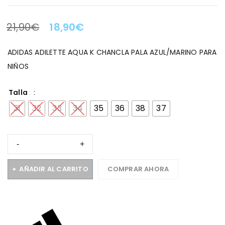
21,90
€
18,90
€
LA OFERTA TERMINA EN:
ADIDAS ADILETTE AQUA K CHANCLA PALA AZUL/MARINO PARA
NIÑOS
Talla
31
32
33
34
35
36
38
37
AÑADIR AL CARRITO
COMPRAR AHORA