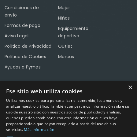
Condiciones de
Mujer
envío
Niños
Formas de pago
Equipamiento
Aviso Legal
deportivo
Política de Privacidad
Outlet
Política de Cookies
Marcas
Ayudas a Pymes
×
Ese sitio web utiliza cookies
CONTACTO
Utilizamos cookies para personalizar el contenido, los anuncios y
Calle Méndez Núñez nº3 – Fuente Palmera 14120 Córdoba
analizar nuestro tráfico. También compartimos información sobre su
uso de nuestro sitio con nuestros socios de publicidad y análisis,
Teléfono
957 04 96 57
quienes pueden combinarla con otra información que les haya
proporcionado o que hayan recopilado a partir del uso de sus
Email
info@factory-sport.es
servicios.
Más información