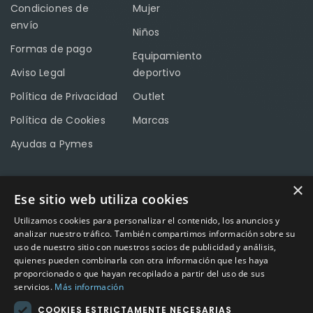
Condiciones de
Mujer
envío
Niños
Formas de pago
Equipamiento
Aviso Legal
deportivo
Política de Privacidad
Outlet
Política de Cookies
Marcas
Ayudas a Pymes
×
Ese sitio web utiliza cookies
CONTACTO
Utilizamos cookies para personalizar el contenido, los anuncios y
Calle Méndez Núñez nº3 – Fuente Palmera 14120 Córdoba
analizar nuestro tráfico. También compartimos información sobre su
uso de nuestro sitio con nuestros socios de publicidad y análisis,
Teléfono
957 04 96 57
quienes pueden combinarla con otra información que les haya
proporcionado o que hayan recopilado a partir del uso de sus
Email
info@factory-sport.es
servicios.
Más información
COOKIES ESTRICTAMENTE NECESARIAS