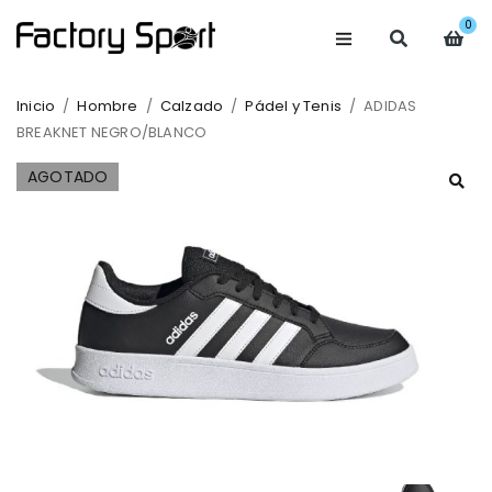
0
Inicio
/
Hombre
/
Calzado
/
Pádel y Tenis
/
ADIDAS
BREAKNET NEGRO/BLANCO
AGOTADO