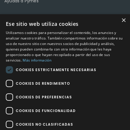
Ayudas a Pymes
×
Ese sitio web utiliza cookies
CONTACTO
Utilizamos cookies para personalizar el contenido, los anuncios y
Calle Méndez Núñez nº3 – Fuente Palmera 14120 Córdoba
analizar nuestro tráfico. También compartimos información sobre su
uso de nuestro sitio con nuestros socios de publicidad y análisis,
Teléfono
957 04 96 57
quienes pueden combinarla con otra información que les haya
proporcionado o que hayan recopilado a partir del uso de sus
Email
info@factory-sport.es
servicios.
Más información
COOKIES ESTRICTAMENTE NECESARIAS
HORARIO COMERCIAL
Lunes a viernes
COOKIES DE RENDIMIENTO
10:00 a 14:00 / 18:00 a 21:00
COOKIES DE PREFERENCIAS
COOKIES DE FUNCIONALIDAD
COOKIES NO CLASIFICADAS
Factory Sport 2023
©
– Todos los derechos reservados | Hecho por