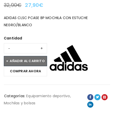
32,90
€
27,90
€
LA OFERTA TERMINA EN:
ADIDAS CLSC PCASE BP MOCHILA CON ESTUCHE
NEGRO/BLANCO
Cantidad
AÑADIR AL CARRITO
COMPRAR AHORA
Categorías:
Equipamiento deportivo
,
Mochilas y bolsas