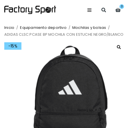
0
Inicio
/
Equipamiento deportivo
/
Mochilas y bolsas
/
ADIDAS CLSC PCASE BP MOCHILA CON ESTUCHE NEGRO/BLANCO
-15%