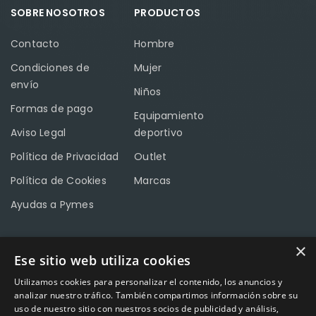
SOBRE NOSOTROS
PRODUCTOS
Contacto
Hombre
Condiciones de
Mujer
envío
Niños
Formas de pago
Equipamiento
Aviso Legal
deportivo
Política de Privacidad
Outlet
Política de Cookies
Marcas
Ayudas a Pymes
×
Ese sitio web utiliza cookies
CONTACTO
Utilizamos cookies para personalizar el contenido, los anuncios y
Calle Méndez Núñez nº3 – Fuente Palmera 14120 Córdoba
analizar nuestro tráfico. También compartimos información sobre su
uso de nuestro sitio con nuestros socios de publicidad y análisis,
Teléfono
957 04 96 57