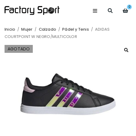
0
Inicio
/
Mujer
/
Calzado
/
Pádel y Tenis
/
ADIDAS
COURTPOINT W NEGRO/MULTICOLOR
AGOTADO