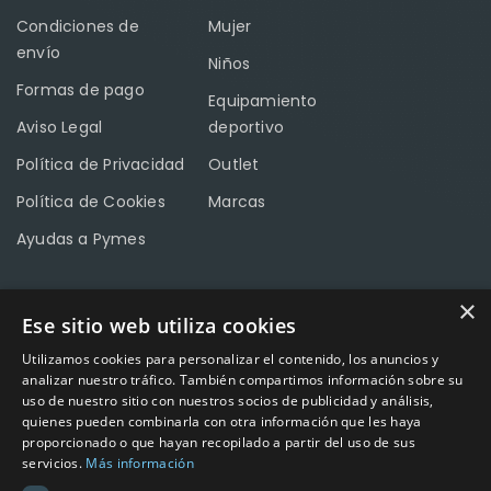
Condiciones de
Mujer
envío
Niños
Formas de pago
Equipamiento
Aviso Legal
deportivo
Política de Privacidad
Outlet
Política de Cookies
Marcas
Ayudas a Pymes
×
Ese sitio web utiliza cookies
CONTACTO
Utilizamos cookies para personalizar el contenido, los anuncios y
Calle Méndez Núñez nº3 – Fuente Palmera 14120 Córdoba
analizar nuestro tráfico. También compartimos información sobre su
uso de nuestro sitio con nuestros socios de publicidad y análisis,
Teléfono
957 04 96 57
quienes pueden combinarla con otra información que les haya
proporcionado o que hayan recopilado a partir del uso de sus
Email
info@factory-sport.es
servicios.
Más información