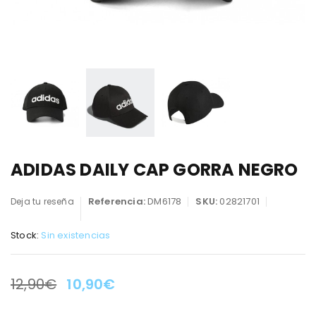
ADIDAS DAILY CAP GORRA NEGRO
Referencia:
DM6178
SKU:
02821701
Deja tu reseña
Stock:
Sin existencias
12,90
€
10,90
€
LA OFERTA TERMINA EN: