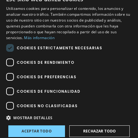
Utilizamos cookies para personalizar el contenido, los anuncios y
Calle Méndez Núñez nº3 – Fuente Palmera 14120 Córdoba
analizar nuestro tráfico. También compartimos información sobre su
uso de nuestro sitio con nuestros socios de publicidad y análisis,
Teléfono
957 04 96 57
quienes pueden combinarla con otra información que les haya
proporcionado o que hayan recopilado a partir del uso de sus
Email
info@factory-sport.es
servicios.
Más información
COOKIES ESTRICTAMENTE NECESARIAS
HORARIO COMERCIAL
Lunes a viernes
COOKIES DE RENDIMIENTO
10:00 a 14:00 / 18:00 a 21:00
COOKIES DE PREFERENCIAS
COOKIES DE FUNCIONALIDAD
COOKIES NO CLASIFICADAS
Factory Sport 2023
©
– Todos los derechos reservados | Hecho por
Impulsoh Performance Marketing
MOSTRAR DETALLES
ACEPTAR TODO
RECHAZAR TODO
Avisos