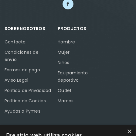
SOBRE NOSOTROS
PRODUCTOS
Contacto
Hombre
Condiciones de
Mujer
envío
Niños
Formas de pago
Equipamiento
Aviso Legal
deportivo
Política de Privacidad
Outlet
Política de Cookies
Marcas
Ayudas a Pymes
×
Ese sitio web utiliza cookies
CONTACTO