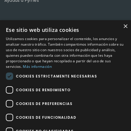
Ayudas a Pymes
CONTACTO
×
Ese sitio web utiliza cookies
Calle Méndez Núñez nº3 – Fuente Palmera 14120 Córdoba
Utilizamos cookies para personalizar el contenido, los anuncios y
Teléfono
957 04 96 57
analizar nuestro tráfico. También compartimos información sobre su
uso de nuestro sitio con nuestros socios de publicidad y análisis,
quienes pueden combinarla con otra información que les haya
Email
info@factory-sport.es
proporcionado o que hayan recopilado a partir del uso de sus
servicios.
Más información
HORARIO COMERCIAL
COOKIES ESTRICTAMENTE NECESARIAS
Lunes a viernes
10:00 a 14:00 / 18:00 a 21:00
COOKIES DE RENDIMIENTO
COOKIES DE PREFERENCIAS
COOKIES DE FUNCIONALIDAD
Factory Sport 2023
©
– Todos los derechos reservados | Hecho por