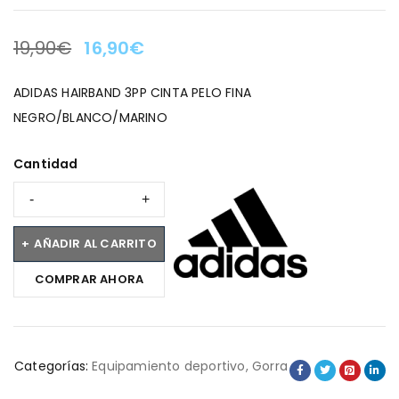
19,90
€
16,90
€
LA OFERTA TERMINA EN:
ADIDAS HAIRBAND 3PP CINTA PELO FINA
NEGRO/BLANCO/MARINO
Cantidad
AÑADIR AL CARRITO
COMPRAR AHORA
Categorías:
Equipamiento deportivo
,
Gorra