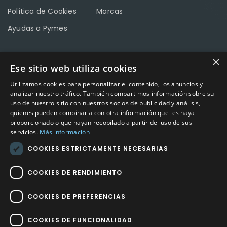
Política de Cookies
Marcas
Ayudas a Pymes
×
Ese sitio web utiliza cookies
CONTACTO
Utilizamos cookies para personalizar el contenido, los anuncios y
Calle Méndez Núñez nº3 – Fuente Palmera 14120 Córdoba
analizar nuestro tráfico. También compartimos información sobre su
uso de nuestro sitio con nuestros socios de publicidad y análisis,
Teléfono
957 04 96 57
quienes pueden combinarla con otra información que les haya
proporcionado o que hayan recopilado a partir del uso de sus
Email
info@factory-sport.es
servicios.
Más información
COOKIES ESTRICTAMENTE NECESARIAS
HORARIO COMERCIAL
Lunes a viernes
COOKIES DE RENDIMIENTO
10:00 a 14:00 / 18:00 a 21:00
COOKIES DE PREFERENCIAS
COOKIES DE FUNCIONALIDAD