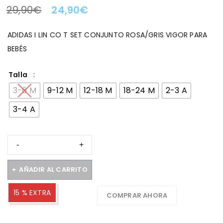
29,90
€
24,90
€
LA OFERTA TERMINA EN:
ADIDAS I LIN CO T SET CONJUNTO ROSA/GRIS VIGOR PARA
BEBÉS
Talla
3-6 M
9-12 M
12-18 M
18-24 M
2-3 A
3-4 A
AÑADIR AL CARRITO
15 % EXTRA
COMPRAR AHORA