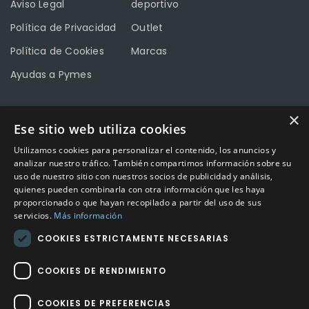
Aviso Legal
deportivo
Política de Privacidad
Outlet
Política de Cookies
Marcas
Ayudas a Pymes
×
Ese sitio web utiliza cookies
CONTACTO
Utilizamos cookies para personalizar el contenido, los anuncios y
Calle Méndez Núñez nº3 – Fuente Palmera 14120 Córdoba
analizar nuestro tráfico. También compartimos información sobre su
uso de nuestro sitio con nuestros socios de publicidad y análisis,
Teléfono
957 04 96 57
quienes pueden combinarla con otra información que les haya
proporcionado o que hayan recopilado a partir del uso de sus
Email
info@factory-sport.es
servicios.
Más información
COOKIES ESTRICTAMENTE NECESARIAS
HORARIO COMERCIAL
Lunes a viernes
COOKIES DE RENDIMIENTO
10:00 a 14:00 / 18:00 a 21:00
COOKIES DE PREFERENCIAS