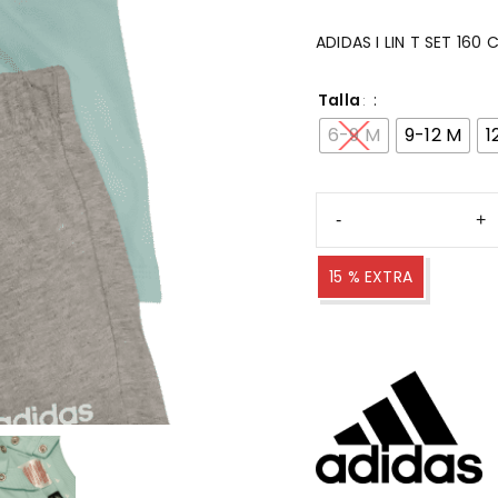
ADIDAS I LIN T SET 16
Talla
6-9 M
9-12 M
1
15 % EXTRA