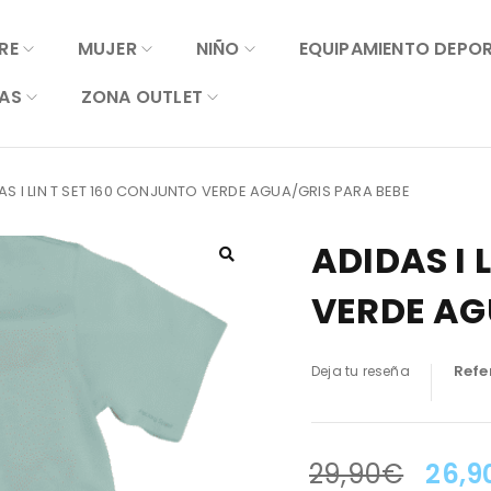
RE
MUJER
NIÑO
EQUIPAMIENTO DEPO
AS
ZONA OUTLET
AS I LIN T SET 160 CONJUNTO VERDE AGUA/GRIS PARA BEBE
ADIDAS I 
VERDE AG
Refe
Deja tu reseña
29,90
€
26,9
LA OFERTA TERMINA EN