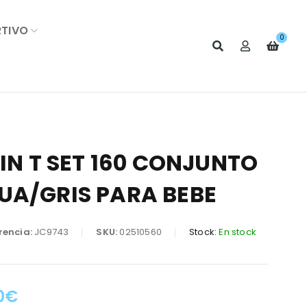
RTIVO
0
LIN T SET 160 CONJUNTO
UA/GRIS PARA BEBE
rencia:
JC9743
SKU:
02510560
Stock:
En stock
0
€
: