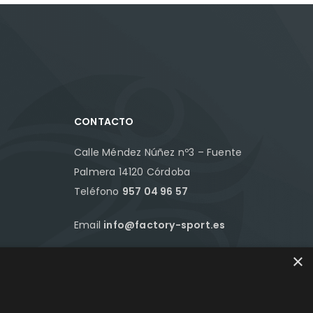
CONTACTO
Calle Méndez Núñez nº3 – Fuente
Palmera 14120 Córdoba
Teléfono
957 04 96 57
Email
info@factory-sport.es
×
HORARIO COMERCIAL
Lunes a viernes
10:00 a 14:00 / 18:00 a 21:00