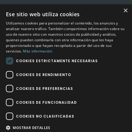
×
Ese sitio web utiliza cookies
CONTACTO
Utilizamos cookies para personalizar el contenido, los anuncios y
Calle Méndez Núñez nº3 – Fuente Palmera 14120 Córdoba
analizar nuestro tráfico. También compartimos información sobre su
uso de nuestro sitio con nuestros socios de publicidad y análisis,
Teléfono
957 04 96 57
quienes pueden combinarla con otra información que les haya
proporcionado o que hayan recopilado a partir del uso de sus
Email
info@factory-sport.es
servicios.
Más información
COOKIES ESTRICTAMENTE NECESARIAS
HORARIO COMERCIAL
Lunes a viernes
COOKIES DE RENDIMIENTO
10:00 a 14:00 / 18:00 a 21:00
COOKIES DE PREFERENCIAS
COOKIES DE FUNCIONALIDAD
COOKIES NO CLASIFICADAS
Factory Sport 2023
©
– Todos los derechos reservados | Hecho por
Impulsoh Performance Marketing
MOSTRAR DETALLES