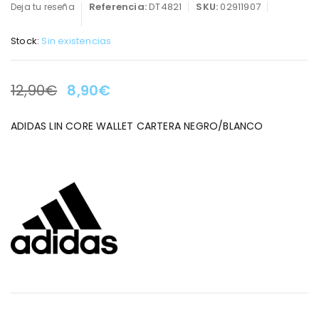
Referencia:
DT4821
SKU:
02911907
Deja tu reseña
Stock:
Sin existencias
12,90
€
8,90
€
LA OFERTA TERMINA EN:
ADIDAS LIN CORE WALLET CARTERA NEGRO/BLANCO