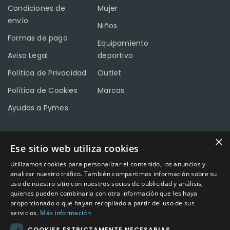
Condiciones de
Mujer
envío
Niños
Formas de pago
Equipamiento
Aviso Legal
deportivo
Política de Privacidad
Outlet
Política de Cookies
Marcas
Ayudas a Pymes
×
Ese sitio web utiliza cookies
CONTACTO
Utilizamos cookies para personalizar el contenido, los anuncios y
Calle Méndez Núñez nº3 – Fuente Palmera 14120 Córdoba
analizar nuestro tráfico. También compartimos información sobre su
uso de nuestro sitio con nuestros socios de publicidad y análisis,
Teléfono
957 04 96 57
quienes pueden combinarla con otra información que les haya
proporcionado o que hayan recopilado a partir del uso de sus
Email
info@factory-sport.es
servicios.
Más información
COOKIES ESTRICTAMENTE NECESARIAS