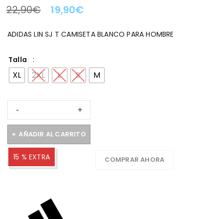
22,90
€
19,90
€
LA OFERTA TERMINA EN:
ADIDAS LIN SJ T CAMISETA BLANCO PARA HOMBRE
Talla
XL
2XL
L
S
M
AÑADIR AL CARRITO
15 % EXTRA
COMPRAR AHORA