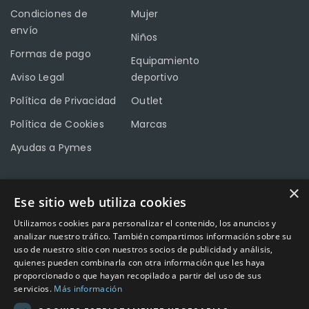
Condiciones de
Mujer
envío
Niños
Formas de pago
Equipamiento
Aviso Legal
deportivo
Política de Privacidad
Outlet
Política de Cookies
Marcas
Ayudas a Pymes
×
Ese sitio web utiliza cookies
CONTACTO
Utilizamos cookies para personalizar el contenido, los anuncios y
Calle Méndez Núñez nº3 – Fuente Palmera 14120 Córdoba
analizar nuestro tráfico. También compartimos información sobre su
uso de nuestro sitio con nuestros socios de publicidad y análisis,
Teléfono
957 04 96 57
quienes pueden combinarla con otra información que les haya
proporcionado o que hayan recopilado a partir del uso de sus
Email
info@factory-sport.es
servicios.
Más información