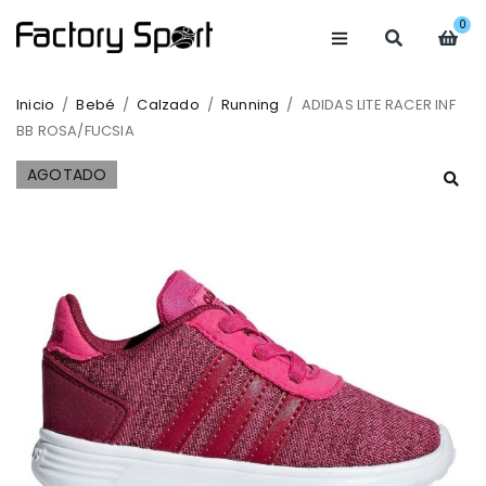
0
Inicio
/
Bebé
/
Calzado
/
Running
/
ADIDAS LITE RACER INF
BB ROSA/FUCSIA
AGOTADO