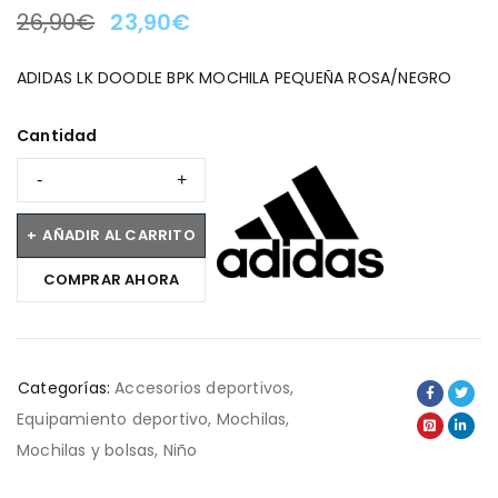
26,90
€
23,90
€
LA OFERTA TERMINA EN:
ADIDAS LK DOODLE BPK MOCHILA PEQUEÑA ROSA/NEGRO
Cantidad
AÑADIR AL CARRITO
COMPRAR AHORA
Categorías:
Accesorios deportivos
,
Equipamiento deportivo
,
Mochilas
,
Mochilas y bolsas
,
Niño