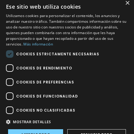
×
Ese sitio web utiliza cookies
CONTACTO
Utilizamos cookies para personalizar el contenido, los anuncios y
Calle Méndez Núñez nº3 – Fuente Palmera 14120 Córdoba
analizar nuestro tráfico. También compartimos información sobre su
uso de nuestro sitio con nuestros socios de publicidad y análisis,
Teléfono
957 04 96 57
quienes pueden combinarla con otra información que les haya
proporcionado o que hayan recopilado a partir del uso de sus
Email
info@factory-sport.es
servicios.
Más información
COOKIES ESTRICTAMENTE NECESARIAS
HORARIO COMERCIAL
Lunes a viernes
COOKIES DE RENDIMIENTO
10:00 a 14:00 / 18:00 a 21:00
COOKIES DE PREFERENCIAS
COOKIES DE FUNCIONALIDAD
COOKIES NO CLASIFICADAS
Factory Sport 2023
©
– Todos los derechos reservados | Hecho por
Impulsoh Performance Marketing
MOSTRAR DETALLES