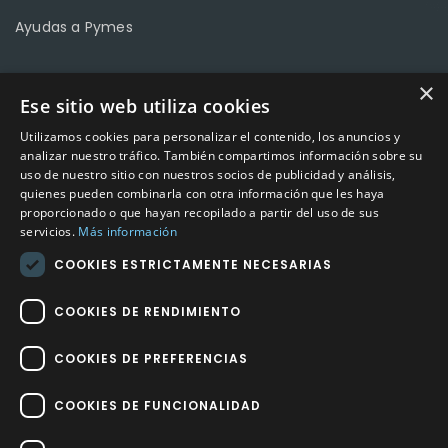
Ayudas a Pymes
×
Ese sitio web utiliza cookies
CONTACTO
Utilizamos cookies para personalizar el contenido, los anuncios y
Calle Méndez Núñez nº3 – Fuente Palmera 14120 Córdoba
analizar nuestro tráfico. También compartimos información sobre su
uso de nuestro sitio con nuestros socios de publicidad y análisis,
Teléfono
957 04 96 57
quienes pueden combinarla con otra información que les haya
proporcionado o que hayan recopilado a partir del uso de sus
Email
info@factory-sport.es
servicios.
Más información
COOKIES ESTRICTAMENTE NECESARIAS
HORARIO COMERCIAL
Lunes a viernes
COOKIES DE RENDIMIENTO
10:00 a 14:00 / 18:00 a 21:00
COOKIES DE PREFERENCIAS
COOKIES DE FUNCIONALIDAD