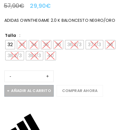
57,90
€
29,90
€
LA OFERTA TERMINA EN:
ADIDAS OWNTHEGAME 2.0 K BALONCESTO NEGRO/ORO
Talla
32
33
34
35
36
36.2/3
37.1/3
38
38.2/3
39.1/3
40
AÑADIR AL CARRITO
COMPRAR AHORA