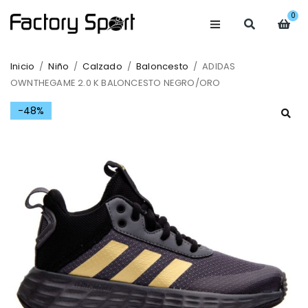
0
Inicio
/
Niño
/
Calzado
/
Baloncesto
/
ADIDAS
OWNTHEGAME 2.0 K BALONCESTO NEGRO/ORO
-48%