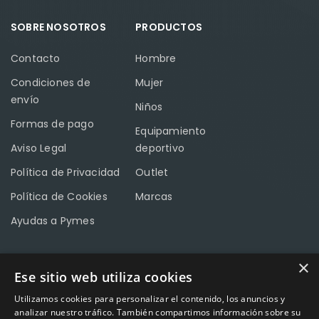
SOBRE NOSOTROS
PRODUCTOS
Contacto
Hombre
Condiciones de
Mujer
envío
Niños
Formas de pago
Equipamiento
Aviso Legal
deportivo
Política de Privacidad
Outlet
Política de Cookies
Marcas
Ayudas a Pymes
×
Ese sitio web utiliza cookies
CONTACTO
Utilizamos cookies para personalizar el contenido, los anuncios y
Calle Méndez Núñez nº3 – Fuente Palmera 14120 Córdoba
analizar nuestro tráfico. También compartimos información sobre su