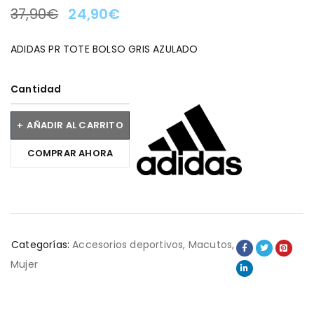
37,90
€
24,90
€
LA OFERTA TERMINA EN:
ADIDAS PR TOTE BOLSO GRIS AZULADO
Cantidad
AÑADIR AL CARRITO
COMPRAR AHORA
Categorías:
Accesorios deportivos
,
Macutos
,
Mujer