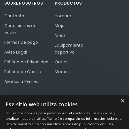
SOBRE NOSOTROS
PRODUCTOS
Contacto
Hombre
Condiciones de
Mujer
envío
Niños
Formas de pago
Equipamiento
Aviso Legal
deportivo
Política de Privacidad
Outlet
Política de Cookies
Marcas
Ayudas a Pymes
×
Ese sitio web utiliza cookies
CONTACTO
Utilizamos cookies para personalizar el contenido, los anuncios y
Calle Méndez Núñez nº3 – Fuente Palmera 14120 Córdoba
analizar nuestro tráfico. También compartimos información sobre su
uso de nuestro sitio con nuestros socios de publicidad y análisis,
Teléfono
957 04 96 57