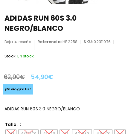
ADIDAS RUN 60S 3.0
NEGRO/BLANCO
Referencia:
HP2258
SKU:
02311076
Deja tu reseña
Stock:
En stock
62,90
€
54,90
€
LA OFERTA TERMINA EN:
¡Envío gratis!
ADIDAS RUN 60S 3.0 NEGRO/BLANCO
Talla
40
40.2/3
41.1/3
42
42.2/3
43.1/3
44