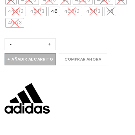
44.2/3
45.1/3
46
46.2/3
47.1/3
48
49.1/3
AÑADIR AL CARRITO
COMPRAR AHORA