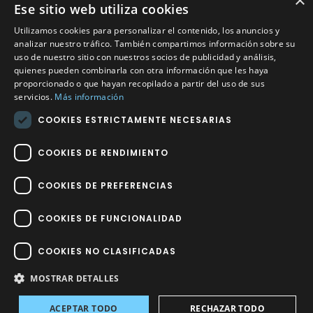
×
Ese sitio web utiliza cookies
Calle Méndez Núñez nº3 – Fuente Palmera 14120 Córdoba
Utilizamos cookies para personalizar el contenido, los anuncios y
Teléfono
957 04 96 57
analizar nuestro tráfico. También compartimos información sobre su
uso de nuestro sitio con nuestros socios de publicidad y análisis,
quienes pueden combinarla con otra información que les haya
Email
info@factory-sport.es
proporcionado o que hayan recopilado a partir del uso de sus
servicios.
Más información
HORARIO COMERCIAL
COOKIES ESTRICTAMENTE NECESARIAS
Lunes a viernes
10:00 a 14:00 / 18:00 a 21:00
COOKIES DE RENDIMIENTO
COOKIES DE PREFERENCIAS
COOKIES DE FUNCIONALIDAD
Factory Sport 2023
©
– Todos los derechos reservados | Hecho por
COOKIES NO CLASIFICADAS
Impulsoh Performance Marketing
MOSTRAR DETALLES
Avisos
ACEPTAR TODO
RECHAZAR TODO