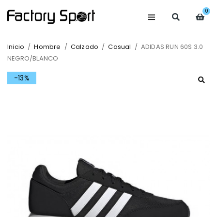
0
Inicio
/
Hombre
/
Calzado
/
Casual
/
ADIDAS RUN 60S 3.0
NEGRO/BLANCO
-13%