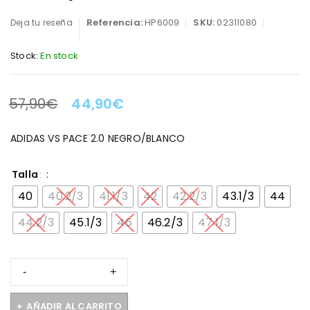
Referencia:
HP6009
SKU:
02311080
Deja tu reseña
Stock:
En stock
57,90
€
44,90
€
LA OFERTA TERMINA EN:
ADIDAS VS PACE 2.0 NEGRO/BLANCO
Talla
40
40.2/3
41.1/3
42
42.2/3
43.1/3
44
44.2/3
45.1/3
46
46.2/3
47.1/3
AÑADIR AL CARRITO