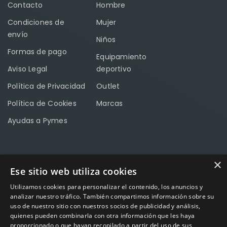
Contacto
Hombre
Condiciones de
Mujer
envío
Niños
Formas de pago
Equipamiento
Aviso Legal
deportivo
Política de Privacidad
Outlet
Política de Cookies
Marcas
Ayudas a Pymes
CONTACTO
×
Ese sitio web utiliza cookies
Calle Méndez Núñez nº3 – Fuente Palmera 14120 Córdoba
Utilizamos cookies para personalizar el contenido, los anuncios y
analizar nuestro tráfico. También compartimos información sobre su
Teléfono
957 04 96 57
uso de nuestro sitio con nuestros socios de publicidad y análisis,
quienes pueden combinarla con otra información que les haya
Email
info@factory-sport.es
proporcionado o que hayan recopilado a partir del uso de sus