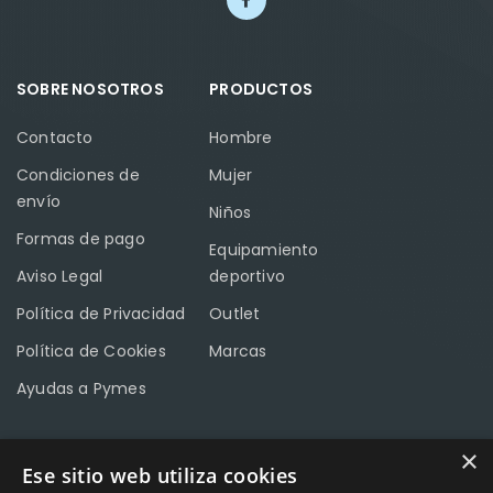
SOBRE NOSOTROS
PRODUCTOS
Contacto
Hombre
Condiciones de
Mujer
envío
Niños
Formas de pago
Equipamiento
Aviso Legal
deportivo
Política de Privacidad
Outlet
Política de Cookies
Marcas
Ayudas a Pymes
×
Ese sitio web utiliza cookies
CONTACTO