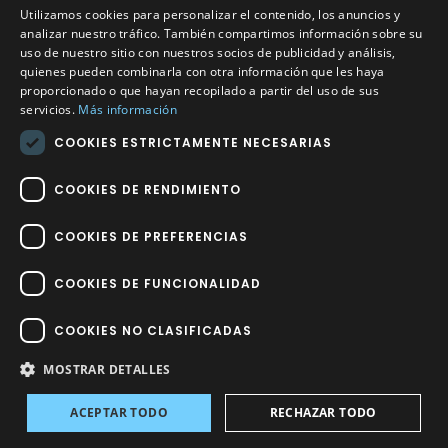
Utilizamos cookies para personalizar el contenido, los anuncios y
Calle Méndez Núñez nº3 – Fuente Palmera 14120 Córdoba
analizar nuestro tráfico. También compartimos información sobre su
uso de nuestro sitio con nuestros socios de publicidad y análisis,
Teléfono
957 04 96 57
quienes pueden combinarla con otra información que les haya
proporcionado o que hayan recopilado a partir del uso de sus
Email
info@factory-sport.es
servicios.
Más información
COOKIES ESTRICTAMENTE NECESARIAS
HORARIO COMERCIAL
Lunes a viernes
COOKIES DE RENDIMIENTO
10:00 a 14:00 / 18:00 a 21:00
COOKIES DE PREFERENCIAS
COOKIES DE FUNCIONALIDAD
COOKIES NO CLASIFICADAS
Factory Sport 2023
©
– Todos los derechos reservados | Hecho por
Impulsoh Performance Marketing
MOSTRAR DETALLES
ACEPTAR TODO
RECHAZAR TODO
Avisos
INICIO
TIENDA
INICIAR SESIÓN