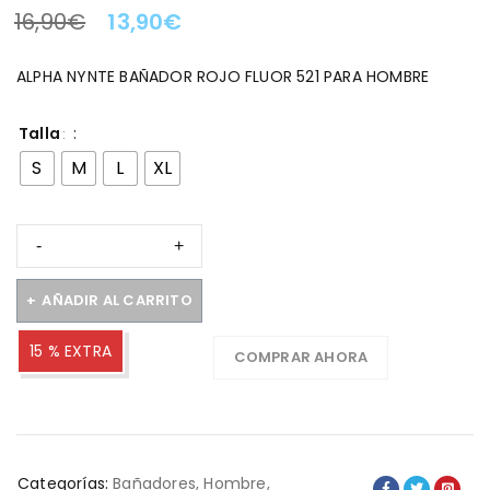
16,90
€
13,90
€
LA OFERTA TERMINA EN:
ALPHA NYNTE BAÑADOR ROJO FLUOR 521 PARA HOMBRE
Talla
S
M
L
XL
AÑADIR AL CARRITO
15 % EXTRA
COMPRAR AHORA
Categorías:
Bañadores
,
Hombre
,