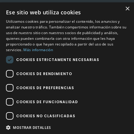
×
Ese sitio web utiliza cookies
CONTACTO
Utilizamos cookies para personalizar el contenido, los anuncios y
Calle Méndez Núñez nº3 – Fuente Palmera 14120 Córdoba
analizar nuestro tráfico. También compartimos información sobre su
uso de nuestro sitio con nuestros socios de publicidad y análisis,
Teléfono
957 04 96 57
quienes pueden combinarla con otra información que les haya
proporcionado o que hayan recopilado a partir del uso de sus
Email
info@factory-sport.es
servicios.
Más información
COOKIES ESTRICTAMENTE NECESARIAS
HORARIO COMERCIAL
Lunes a viernes
COOKIES DE RENDIMIENTO
10:00 a 14:00 / 18:00 a 21:00
COOKIES DE PREFERENCIAS
COOKIES DE FUNCIONALIDAD
COOKIES NO CLASIFICADAS
Factory Sport 2023
©
– Todos los derechos reservados | Hecho por
Impulsoh Performance Marketing
MOSTRAR DETALLES