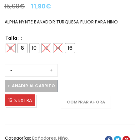
15,90
€
11,90
€
LA OFERTA TERMINA EN:
ALPHA NYNTE BAÑADOR TURQUESA FLUOR PARA NIÑO
Talla
6
8
10
12
14
16
AÑADIR AL CARRITO
15 % EXTRA
COMPRAR AHORA
Categorías:
Bañadores
,
Niño
,