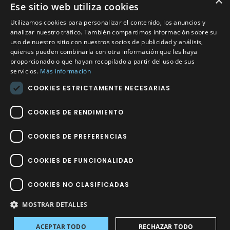
×
Ese sitio web utiliza cookies
CONTACTO
Utilizamos cookies para personalizar el contenido, los anuncios y
Calle Méndez Núñez nº3 – Fuente Palmera 14120 Córdoba
analizar nuestro tráfico. También compartimos información sobre su
uso de nuestro sitio con nuestros socios de publicidad y análisis,
Teléfono
957 04 96 57
quienes pueden combinarla con otra información que les haya
proporcionado o que hayan recopilado a partir del uso de sus
Email
info@factory-sport.es
servicios.
Más información
COOKIES ESTRICTAMENTE NECESARIAS
HORARIO COMERCIAL
Lunes a viernes
COOKIES DE RENDIMIENTO
10:00 a 14:00 / 18:00 a 21:00
COOKIES DE PREFERENCIAS
COOKIES DE FUNCIONALIDAD
COOKIES NO CLASIFICADAS
Factory Sport 2023
©
– Todos los derechos reservados | Hecho por
Impulsoh Performance Marketing
MOSTRAR DETALLES
ACEPTAR TODO
RECHAZAR TODO
Avisos