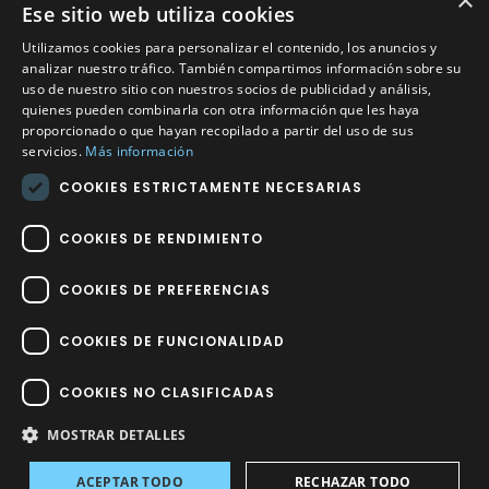
×
Ese sitio web utiliza cookies
CONTACTO
Utilizamos cookies para personalizar el contenido, los anuncios y
Calle Méndez Núñez nº3 – Fuente Palmera 14120 Córdoba
analizar nuestro tráfico. También compartimos información sobre su
uso de nuestro sitio con nuestros socios de publicidad y análisis,
Teléfono
957 04 96 57
quienes pueden combinarla con otra información que les haya
proporcionado o que hayan recopilado a partir del uso de sus
Email
info@factory-sport.es
servicios.
Más información
COOKIES ESTRICTAMENTE NECESARIAS
HORARIO COMERCIAL
Lunes a viernes
COOKIES DE RENDIMIENTO
10:00 a 14:00 / 18:00 a 21:00
COOKIES DE PREFERENCIAS
COOKIES DE FUNCIONALIDAD
COOKIES NO CLASIFICADAS
Factory Sport 2023
©
– Todos los derechos reservados | Hecho por
Impulsoh Performance Marketing
MOSTRAR DETALLES
ACEPTAR TODO
RECHAZAR TODO
Avisos