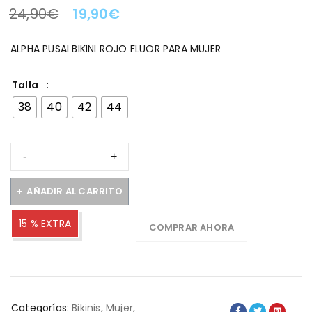
24,90
€
19,90
€
LA OFERTA TERMINA EN:
ALPHA PUSAI BIKINI ROJO FLUOR PARA MUJER
Talla
38
40
42
44
AÑADIR AL CARRITO
15 % EXTRA
COMPRAR AHORA
Categorías:
Bikinis
,
Mujer
,