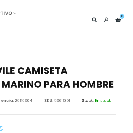
RTIVO
0
VILE CAMISETA
 MARINO PARA HOMBRE
rencia:
26110304
SKU:
53611301
Stock:
En stock
€
: