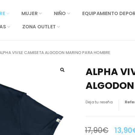
RE
MUJER
NIÑO
EQUIPAMIENTO DEPO
AS
ZONA OUTLET
ALPHA VIVILE CAMISETA ALGODON MARINO PARA HOMBRE
ALPHA VI
ALGODON
Refe
Deja tu reseña
17,90
€
13,90
LA OFERTA TERMINA EN