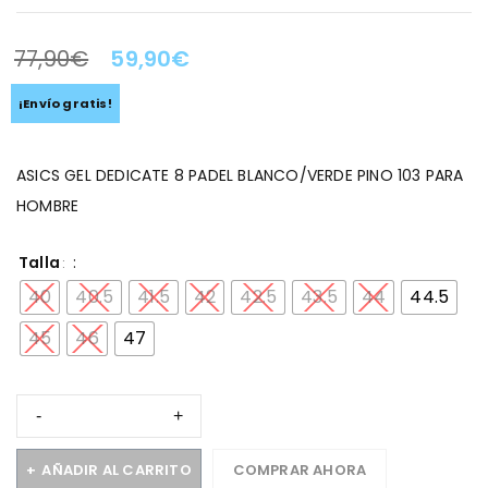
77,90
€
59,90
€
LA OFERTA TERMINA EN:
¡Envío gratis!
ASICS GEL DEDICATE 8 PADEL BLANCO/VERDE PINO 103 PARA
HOMBRE
Talla
40
40.5
41.5
42
42.5
43.5
44
44.5
45
46
47
AÑADIR AL CARRITO
COMPRAR AHORA