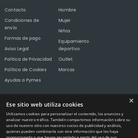
Contacto
Hombre
Condiciones de
Mujer
envío
Niños
Formas de pago
Equipamiento
Aviso Legal
deportivo
Política de Privacidad
Outlet
Política de Cookies
Marcas
Ayudas a Pymes
×
Ese sitio web utiliza cookies
CONTACTO
Utilizamos cookies para personalizar el contenido, los anuncios y
Calle Méndez Núñez nº3 – Fuente Palmera 14120 Córdoba
analizar nuestro tráfico. También compartimos información sobre su
uso de nuestro sitio con nuestros socios de publicidad y análisis,
Teléfono
957 04 96 57
quienes pueden combinarla con otra información que les haya
proporcionado o que hayan recopilado a partir del uso de sus