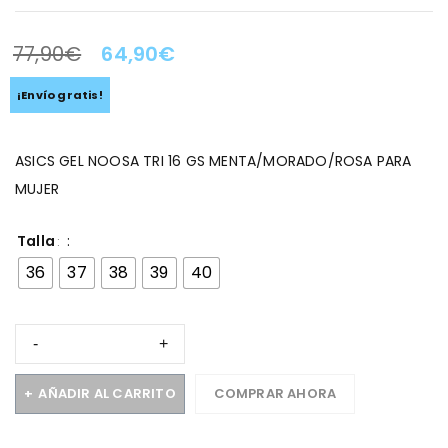
77,90
€
64,90
€
LA OFERTA TERMINA EN:
¡Envío gratis!
ASICS GEL NOOSA TRI 16 GS MENTA/MORADO/ROSA PARA
MUJER
Talla
36
37
38
39
40
AÑADIR AL CARRITO
COMPRAR AHORA