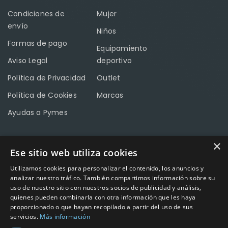
Condiciones de
Mujer
envío
Niños
Formas de pago
Equipamiento
Aviso Legal
deportivo
Política de Privacidad
Outlet
Política de Cookies
Marcas
Ayudas a Pymes
×
Ese sitio web utiliza cookies
CONTACTO
Utilizamos cookies para personalizar el contenido, los anuncios y
Calle Méndez Núñez nº3 – Fuente Palmera 14120 Córdoba
analizar nuestro tráfico. También compartimos información sobre su
uso de nuestro sitio con nuestros socios de publicidad y análisis,
Teléfono
957 04 96 57
quienes pueden combinarla con otra información que les haya
proporcionado o que hayan recopilado a partir del uso de sus
Email
info@factory-sport.es
servicios.
Más información