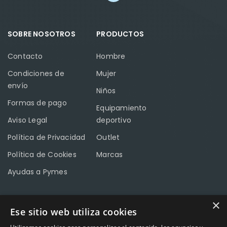
SOBRE NOSOTROS
PRODUCTOS
Contacto
Hombre
Condiciones de
Mujer
envío
Niños
Formas de pago
Equipamiento
Aviso Legal
deportivo
Política de Privacidad
Outlet
Política de Cookies
Marcas
Ayudas a Pymes
×
Ese sitio web utiliza cookies
CONTACTO