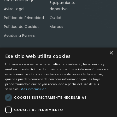
Equipamiento
Aviso Legal
deportivo
Política de Privacidad
Outlet
Política de Cookies
Marcas
Ayudas a Pymes
×
Ese sitio web utiliza cookies
CONTACTO
Utilizamos cookies para personalizar el contenido, los anuncios y
Calle Méndez Núñez nº3 – Fuente Palmera 14120 Córdoba
analizar nuestro tráfico. También compartimos información sobre su
uso de nuestro sitio con nuestros socios de publicidad y análisis,
Teléfono
957 04 96 57
quienes pueden combinarla con otra información que les haya
proporcionado o que hayan recopilado a partir del uso de sus
Email
info@factory-sport.es
servicios.
Más información
COOKIES ESTRICTAMENTE NECESARIAS
HORARIO COMERCIAL
Lunes a viernes
COOKIES DE RENDIMIENTO
10:00 a 14:00 / 18:00 a 21:00