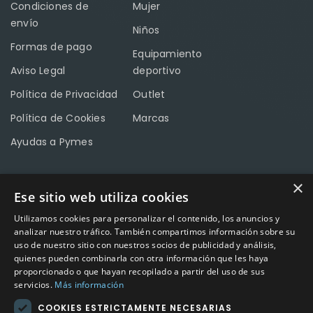
Condiciones de
Mujer
envío
Niños
Formas de pago
Equipamiento
Aviso Legal
deportivo
Política de Privacidad
Outlet
Política de Cookies
Marcas
Ayudas a Pymes
×
Ese sitio web utiliza cookies
CONTACTO
Utilizamos cookies para personalizar el contenido, los anuncios y
Calle Méndez Núñez nº3 – Fuente Palmera 14120 Córdoba
analizar nuestro tráfico. También compartimos información sobre su
uso de nuestro sitio con nuestros socios de publicidad y análisis,
Teléfono
957 04 96 57
quienes pueden combinarla con otra información que les haya
proporcionado o que hayan recopilado a partir del uso de sus
Email
info@factory-sport.es
servicios.
Más información
COOKIES ESTRICTAMENTE NECESARIAS