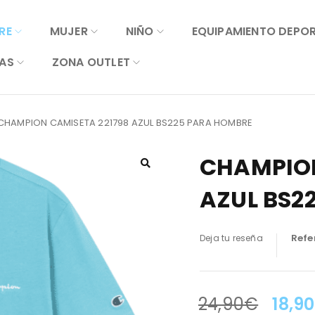
RE
MUJER
NIÑO
EQUIPAMIENTO DEPO
AS
ZONA OUTLET
CHAMPION CAMISETA 221798 AZUL BS225 PARA HOMBRE
CHAMPION
AZUL BS2
Refe
Deja tu reseña
24,90
€
18,90
LA OFERTA TERMINA EN