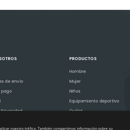
OSOTROS
PRODUCTOS
Hombre
es de envío
Mujer
 pago
Niños
l
Equipamiento deportivo
e Privacidad
Outlet
e Cookies
Marcas
analizar nuestro tráfico. También compartimos información sobre su