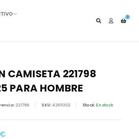
RTIVO
0
 CAMISETA 221798
25 PARA HOMBRE
rencia:
221798
SKU:
42611302
Stock:
En stock
€
: