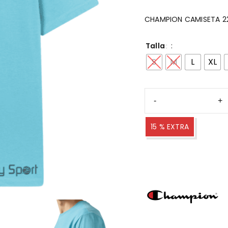
CHAMPION CAMISETA 22
Talla
S
M
L
XL
15 % EXTRA