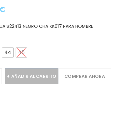
€
:
LA S22413 NEGRO CHA KK017 PARA HOMBRE
44
45
AÑADIR AL CARRITO
COMPRAR AHORA