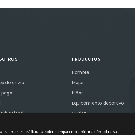
OSOTROS
PRODUCTOS
Hombre
es de envío
Mujer
 pago
Niños
l
Equipamiento deportivo
e Privacidad
Outlet
e Cookies
Marcas
analizar nuestro tráfico. También compartimos información sobre su
Pymes