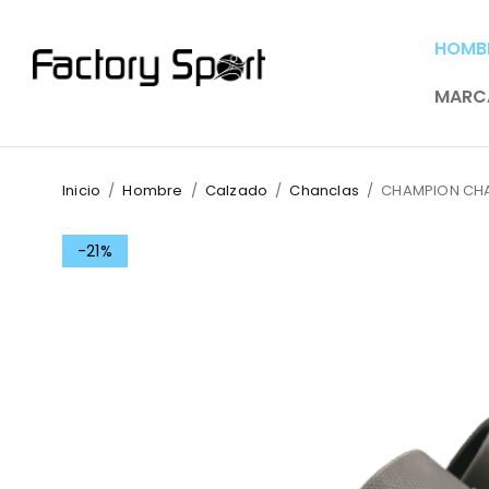
HOMB
MARC
Inicio
/
Hombre
/
Calzado
/
Chanclas
/
CHAMPION CHA
-21%