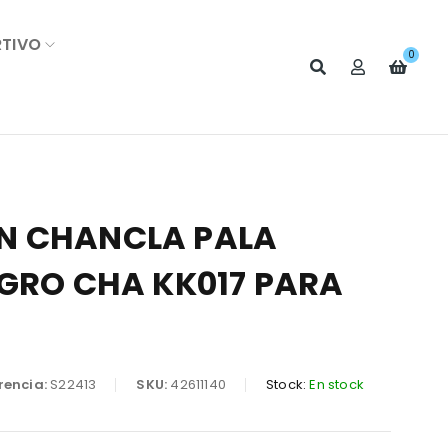
RTIVO
0
N CHANCLA PALA
EGRO CHA KK017 PARA
rencia:
S22413
SKU:
42611140
Stock:
En stock