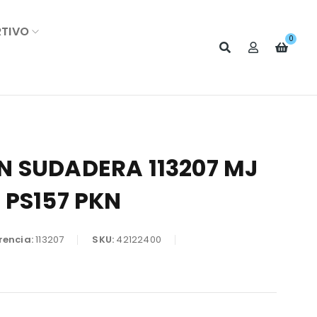
RTIVO
0
 SUDADERA 113207 MJ
 PS157 PKN
rencia:
113207
SKU:
42122400