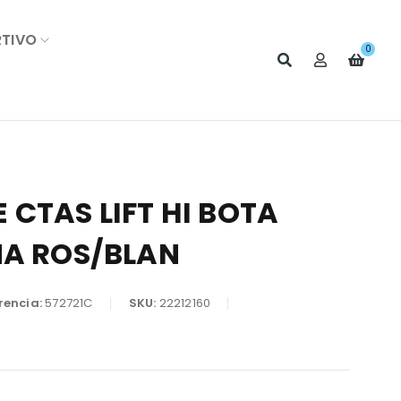
RTIVO
0
 CTAS LIFT HI BOTA
NA ROS/BLAN
rencia:
572721C
SKU:
22212160