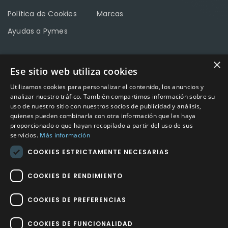
Política de Cookies
Marcas
Ayudas a Pymes
×
Ese sitio web utiliza cookies
CONTACTO
Utilizamos cookies para personalizar el contenido, los anuncios y
Calle Méndez Núñez nº3 – Fuente Palmera 14120 Córdoba
analizar nuestro tráfico. También compartimos información sobre su
uso de nuestro sitio con nuestros socios de publicidad y análisis,
Teléfono
957 04 96 57
quienes pueden combinarla con otra información que les haya
proporcionado o que hayan recopilado a partir del uso de sus
Email
info@factory-sport.es
servicios.
Más información
COOKIES ESTRICTAMENTE NECESARIAS
HORARIO COMERCIAL
Lunes a viernes
COOKIES DE RENDIMIENTO
10:00 a 14:00 / 18:00 a 21:00
COOKIES DE PREFERENCIAS
COOKIES DE FUNCIONALIDAD