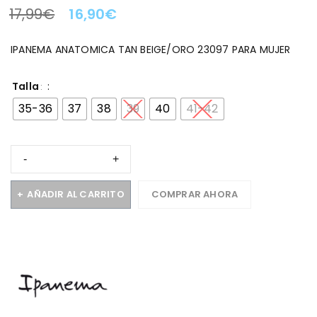
17,99
€
16,90
€
LA OFERTA TERMINA EN:
IPANEMA ANATOMICA TAN BEIGE/ORO 23097 PARA MUJER
Talla
35-36
37
38
39
40
41-42
AÑADIR AL CARRITO
COMPRAR AHORA