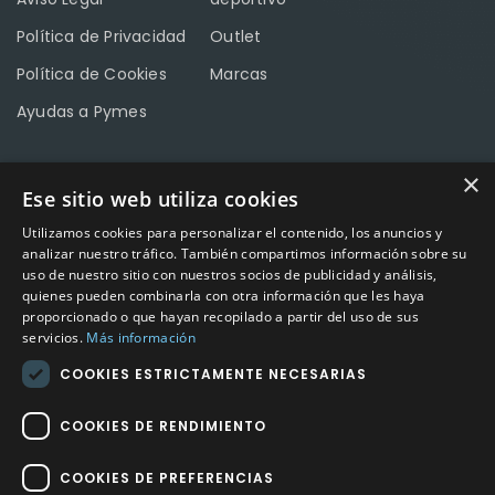
Política de Privacidad
Outlet
Política de Cookies
Marcas
Ayudas a Pymes
×
Ese sitio web utiliza cookies
CONTACTO
Utilizamos cookies para personalizar el contenido, los anuncios y
Calle Méndez Núñez nº3 – Fuente Palmera 14120 Córdoba
analizar nuestro tráfico. También compartimos información sobre su
uso de nuestro sitio con nuestros socios de publicidad y análisis,
Teléfono
957 04 96 57
quienes pueden combinarla con otra información que les haya
proporcionado o que hayan recopilado a partir del uso de sus
Email
info@factory-sport.es
servicios.
Más información
COOKIES ESTRICTAMENTE NECESARIAS
HORARIO COMERCIAL
Lunes a viernes
COOKIES DE RENDIMIENTO
10:00 a 14:00 / 18:00 a 21:00
COOKIES DE PREFERENCIAS