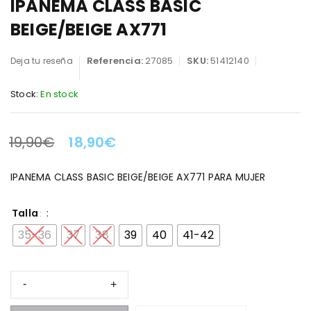
IPANEMA CLASS BASIC
BEIGE/BEIGE AX771
Referencia:
27085
SKU:
51412140
Deja tu reseña
Stock:
En stock
19,90
€
18,90
€
LA OFERTA TERMINA EN:
IPANEMA CLASS BASIC BEIGE/BEIGE AX771 PARA MUJER
Talla
35-36
37
38
39
40
41-42