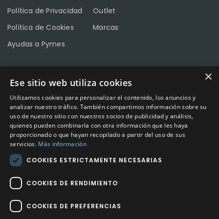
Política de Privacidad
Outlet
Política de Cookies
Marcas
Ayudas a Pymes
×
Ese sitio web utiliza cookies
CONTACTO
Utilizamos cookies para personalizar el contenido, los anuncios y
Calle Méndez Núñez nº3 – Fuente Palmera 14120 Córdoba
analizar nuestro tráfico. También compartimos información sobre su
uso de nuestro sitio con nuestros socios de publicidad y análisis,
Teléfono
957 04 96 57
quienes pueden combinarla con otra información que les haya
proporcionado o que hayan recopilado a partir del uso de sus
Email
info@factory-sport.es
servicios.
Más información
COOKIES ESTRICTAMENTE NECESARIAS
HORARIO COMERCIAL
Lunes a viernes
COOKIES DE RENDIMIENTO
10:00 a 14:00 / 18:00 a 21:00
COOKIES DE PREFERENCIAS