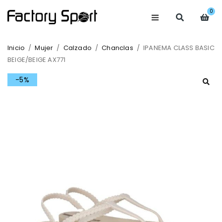
0
Inicio
/
Mujer
/
Calzado
/
Chanclas
/
IPANEMA CLASS BASIC
BEIGE/BEIGE AX771
-5%