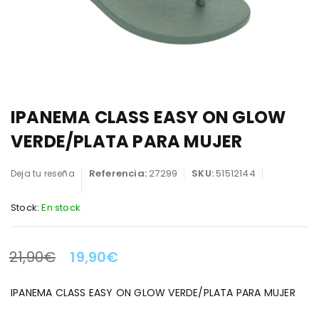
IPANEMA CLASS EASY ON GLOW
VERDE/PLATA PARA MUJER
Referencia:
27299
SKU:
51512144
Deja tu reseña
Stock:
En stock
21,90
€
19,90
€
LA OFERTA TERMINA EN:
IPANEMA CLASS EASY ON GLOW VERDE/PLATA PARA MUJER