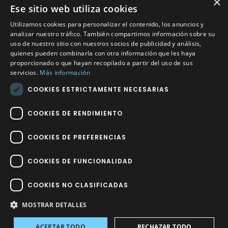
×
Ese sitio web utiliza cookies
CONTACTO
Utilizamos cookies para personalizar el contenido, los anuncios y
Calle Méndez Núñez nº3 – Fuente Palmera 14120 Córdoba
analizar nuestro tráfico. También compartimos información sobre su
uso de nuestro sitio con nuestros socios de publicidad y análisis,
Teléfono
957 04 96 57
quienes pueden combinarla con otra información que les haya
proporcionado o que hayan recopilado a partir del uso de sus
Email
info@factory-sport.es
servicios.
Más información
COOKIES ESTRICTAMENTE NECESARIAS
HORARIO COMERCIAL
Lunes a viernes
COOKIES DE RENDIMIENTO
10:00 a 14:00 / 18:00 a 21:00
COOKIES DE PREFERENCIAS
COOKIES DE FUNCIONALIDAD
COOKIES NO CLASIFICADAS
Factory Sport 2023
©
– Todos los derechos reservados | Hecho por
Impulsoh Performance Marketing
MOSTRAR DETALLES
ACEPTAR TODO
RECHAZAR TODO