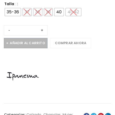
Talla
35-36
37
38
39
40
41-42
AÑADIR AL CARRITO
COMPRAR AHORA
Categorías:
Calzado
,
Chanclas
,
Mujer