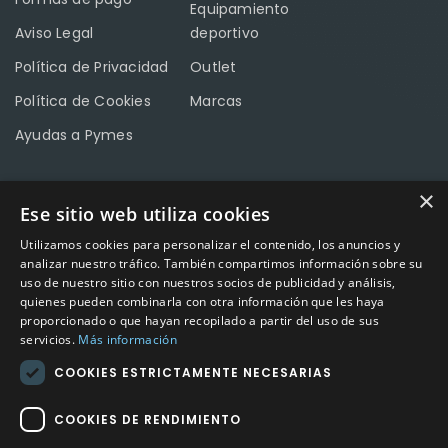
Equipamiento
Aviso Legal
deportivo
Política de Privacidad
Outlet
Política de Cookies
Marcas
Ayudas a Pymes
×
Ese sitio web utiliza cookies
CONTACTO
Utilizamos cookies para personalizar el contenido, los anuncios y
Calle Méndez Núñez nº3 – Fuente Palmera 14120 Córdoba
analizar nuestro tráfico. También compartimos información sobre su
uso de nuestro sitio con nuestros socios de publicidad y análisis,
Teléfono
957 04 96 57
quienes pueden combinarla con otra información que les haya
proporcionado o que hayan recopilado a partir del uso de sus
Email
info@factory-sport.es
servicios.
Más información
COOKIES ESTRICTAMENTE NECESARIAS
HORARIO COMERCIAL
Lunes a viernes
COOKIES DE RENDIMIENTO
10:00 a 14:00 / 18:00 a 21:00