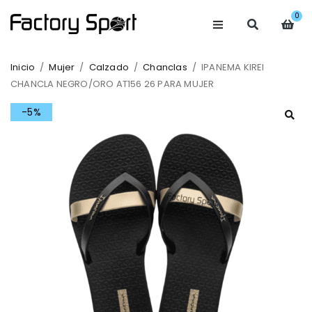
0
Inicio
/
Mujer
/
Calzado
/
Chanclas
/
IPANEMA KIREI
CHANCLA NEGRO/ORO AT156 26 PARA MUJER
-5%