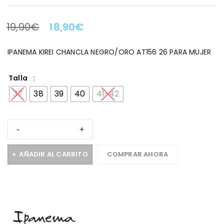
19,90
€
18,90
€
LA OFERTA TERMINA EN:
IPANEMA KIREI CHANCLA NEGRO/ORO AT156 26 PARA MUJER
Talla
37
38
39
40
41-42
AÑADIR AL CARRITO
COMPRAR AHORA