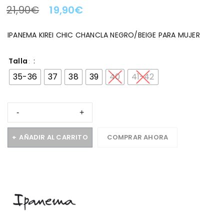
21,90
€
19,90
€
LA OFERTA TERMINA EN:
IPANEMA KIREI CHIC CHANCLA NEGRO/BEIGE PARA MUJER
Talla
35-36
37
38
39
40
41-42
AÑADIR AL CARRITO
COMPRAR AHORA