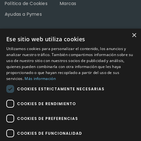
Política de Cookies
Marcas
Ayudas a Pymes
×
Ese sitio web utiliza cookies
CONTACTO
Utilizamos cookies para personalizar el contenido, los anuncios y
Calle Méndez Núñez nº3 – Fuente Palmera 14120 Córdoba
analizar nuestro tráfico. También compartimos información sobre su
uso de nuestro sitio con nuestros socios de publicidad y análisis,
Teléfono
957 04 96 57
quienes pueden combinarla con otra información que les haya
proporcionado o que hayan recopilado a partir del uso de sus
Email
info@factory-sport.es
servicios.
Más información
COOKIES ESTRICTAMENTE NECESARIAS
HORARIO COMERCIAL
Lunes a viernes
COOKIES DE RENDIMIENTO
10:00 a 14:00 / 18:00 a 21:00
COOKIES DE PREFERENCIAS
COOKIES DE FUNCIONALIDAD