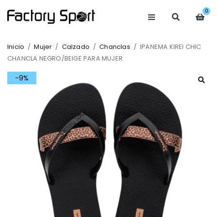
0
Inicio
/
Mujer
/
Calzado
/
Chanclas
/
IPANEMA KIREI CHIC
CHANCLA NEGRO/BEIGE PARA MUJER
-9%