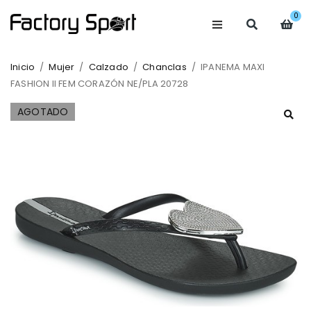
0
Inicio
/
Mujer
/
Calzado
/
Chanclas
/
IPANEMA MAXI
FASHION II FEM CORAZÓN NE/PLA 20728
AGOTADO