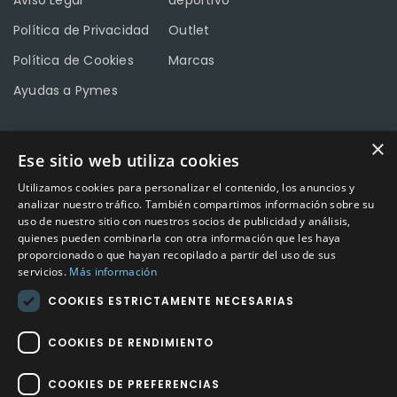
Aviso Legal
deportivo
Política de Privacidad
Outlet
Política de Cookies
Marcas
Ayudas a Pymes
×
Ese sitio web utiliza cookies
CONTACTO
Utilizamos cookies para personalizar el contenido, los anuncios y
Calle Méndez Núñez nº3 – Fuente Palmera 14120 Córdoba
analizar nuestro tráfico. También compartimos información sobre su
uso de nuestro sitio con nuestros socios de publicidad y análisis,
Teléfono
957 04 96 57
quienes pueden combinarla con otra información que les haya
proporcionado o que hayan recopilado a partir del uso de sus
Email
info@factory-sport.es
servicios.
Más información
COOKIES ESTRICTAMENTE NECESARIAS
HORARIO COMERCIAL
Lunes a viernes
COOKIES DE RENDIMIENTO
10:00 a 14:00 / 18:00 a 21:00
COOKIES DE PREFERENCIAS