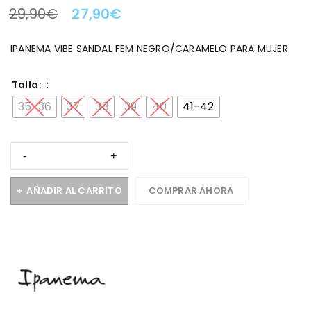
29,90
€
27,90
€
LA OFERTA TERMINA EN:
IPANEMA VIBE SANDAL FEM NEGRO/CARAMELO PARA MUJER
Talla
35-36
37
38
39
40
41-42
AÑADIR AL CARRITO
COMPRAR AHORA