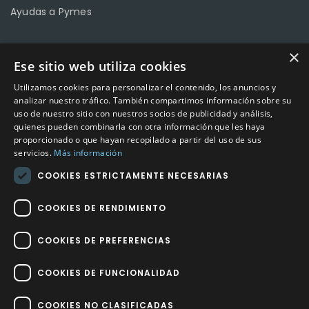
Ayudas a Pymes
×
Ese sitio web utiliza cookies
CONTACTO
Utilizamos cookies para personalizar el contenido, los anuncios y
Calle Méndez Núñez nº3 – Fuente Palmera 14120 Córdoba
analizar nuestro tráfico. También compartimos información sobre su
uso de nuestro sitio con nuestros socios de publicidad y análisis,
Teléfono
957 04 96 57
quienes pueden combinarla con otra información que les haya
proporcionado o que hayan recopilado a partir del uso de sus
Email
info@factory-sport.es
servicios.
Más información
COOKIES ESTRICTAMENTE NECESARIAS
HORARIO COMERCIAL
Lunes a viernes
COOKIES DE RENDIMIENTO
10:00 a 14:00 / 18:00 a 21:00
COOKIES DE PREFERENCIAS
COOKIES DE FUNCIONALIDAD
COOKIES NO CLASIFICADAS
Factory Sport 2023
©
– Todos los derechos reservados | Hecho por